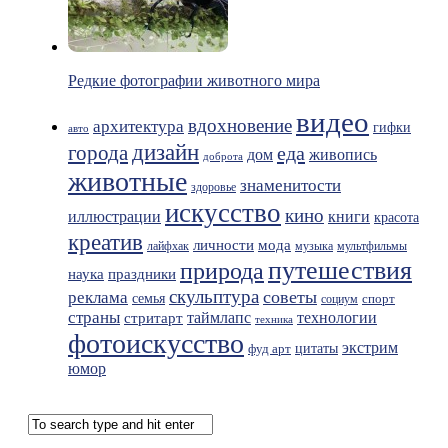
Редкие фотографии животного мира
видео
вдохновение
архитектура
гифки
авто
дизайн
города
еда
живопись
дом
доброта
животные
знаменитости
здоровье
искусство
кино
иллюстрации
книги
красота
креатив
мода
личности
лайфхак
музыка
мультфильмы
путешествия
природа
праздники
наука
скульптура
советы
реклама
семья
спорт
социум
страны
таймлапс
технологии
стритарт
техника
фотоискусство
экстрим
фуд арт
цитаты
юмор