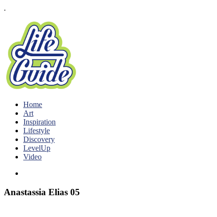
.
Home
Art
Inspiration
Lifestyle
Discovery
LevelUp
Video
Anastassia Elias 05