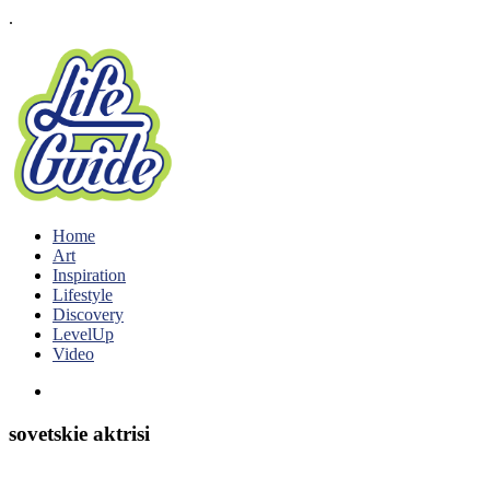
.
Home
Art
Inspiration
Lifestyle
Discovery
LevelUp
Video
sovetskie aktrisi