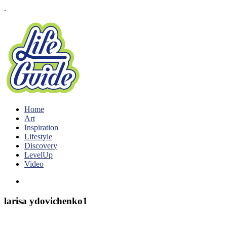
.
Home
Art
Inspiration
Lifestyle
Discovery
LevelUp
Video
larisa ydovichenko1