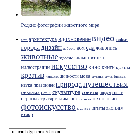
Редкие фотографии животного мира
видео
вдохновение
архитектура
гифки
авто
дизайн
города
еда
живопись
дом
доброта
животные
знаменитости
здоровье
искусство
кино
иллюстрации
книги
красота
креатив
мода
личности
лайфхак
музыка
мультфильмы
путешествия
природа
праздники
наука
скульптура
советы
реклама
семья
спорт
социум
страны
таймлапс
технологии
стритарт
техника
фотоискусство
экстрим
фуд арт
цитаты
юмор