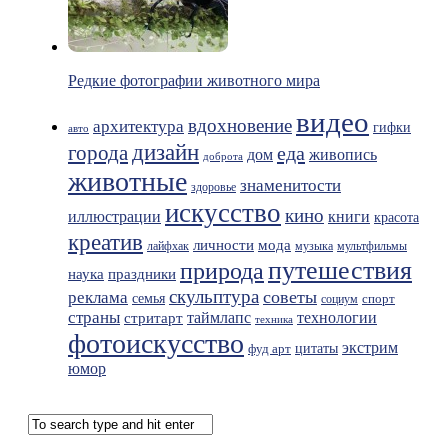
Редкие фотографии животного мира
видео
вдохновение
архитектура
гифки
авто
дизайн
города
еда
живопись
дом
доброта
животные
знаменитости
здоровье
искусство
кино
иллюстрации
книги
красота
креатив
мода
личности
лайфхак
музыка
мультфильмы
путешествия
природа
праздники
наука
скульптура
советы
реклама
семья
спорт
социум
страны
таймлапс
технологии
стритарт
техника
фотоискусство
экстрим
фуд арт
цитаты
юмор