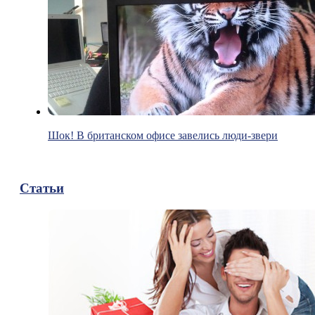
Шок! В британском офисе завелись люди-звери
Статьи