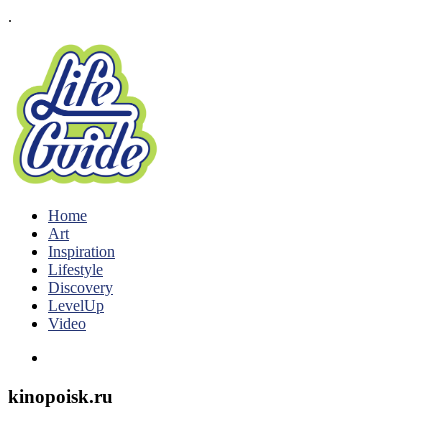
.
Home
Art
Inspiration
Lifestyle
Discovery
LevelUp
Video
kinopoisk.ru