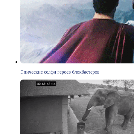
Эпические селфи героев блокбастеров