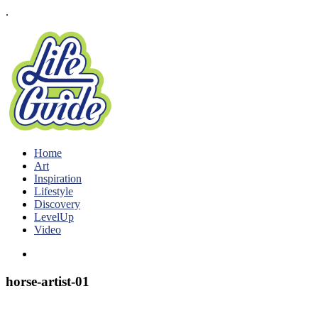
.
Home
Art
Inspiration
Lifestyle
Discovery
LevelUp
Video
horse-artist-01