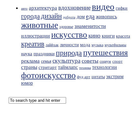
видео
вдохновение
архитектура
гифки
авто
дизайн
города
еда
живопись
дом
доброта
животные
знаменитости
здоровье
искусство
кино
иллюстрации
книги
красота
креатив
мода
личности
лайфхак
музыка
мультфильмы
путешествия
природа
праздники
наука
скульптура
советы
реклама
семья
спорт
социум
страны
таймлапс
технологии
стритарт
техника
фотоискусство
экстрим
фуд арт
цитаты
юмор