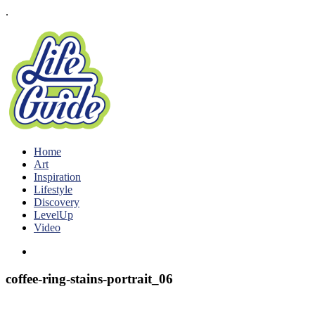
.
Home
Art
Inspiration
Lifestyle
Discovery
LevelUp
Video
coffee-ring-stains-portrait_06