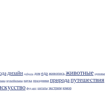
животные
дизайн
ода
еда
живопись
дом
здоровье
доброта
путешествия
природа
праздники
наука
зыка
мультфильмы
искусство
экстрим
юмор
фуд арт
цитаты