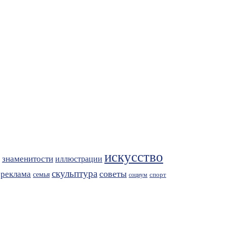
искусство
знаменитости
иллюстрации
скульптура
советы
реклама
семья
спорт
социум