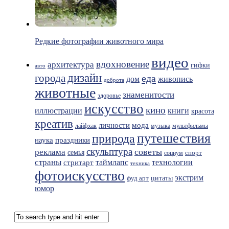
Редкие фотографии животного мира
видео
вдохновение
архитектура
гифки
авто
дизайн
города
еда
живопись
дом
доброта
животные
знаменитости
здоровье
искусство
кино
иллюстрации
книги
красота
креатив
мода
личности
лайфхак
музыка
мультфильмы
путешествия
природа
праздники
наука
скульптура
советы
реклама
семья
спорт
социум
страны
таймлапс
технологии
стритарт
техника
фотоискусство
экстрим
фуд арт
цитаты
юмор