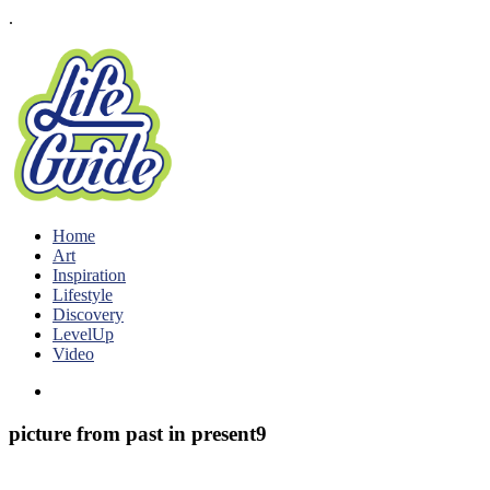
.
Home
Art
Inspiration
Lifestyle
Discovery
LevelUp
Video
picture from past in present9