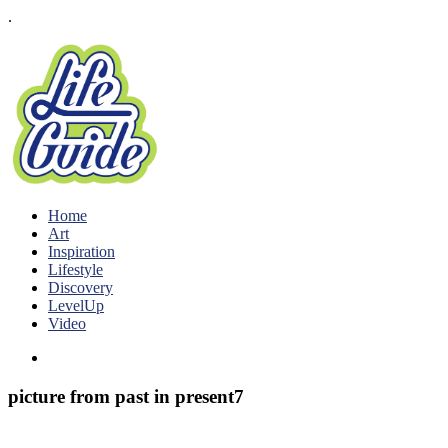
.
Home
Art
Inspiration
Lifestyle
Discovery
LevelUp
Video
picture from past in present7