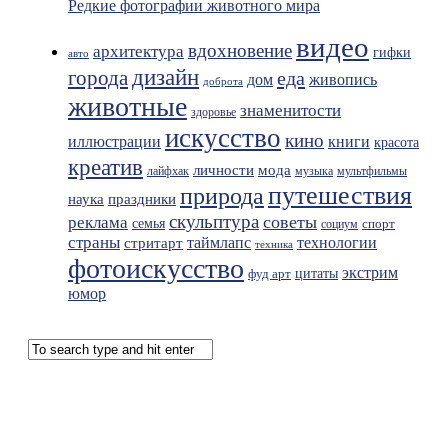
Редкие фотографии животного мира
видео
вдохновение
архитектура
гифки
авто
дизайн
города
еда
живопись
дом
доброта
животные
знаменитости
здоровье
искусство
кино
иллюстрации
книги
красота
креатив
мода
личности
лайфхак
музыка
мультфильмы
путешествия
природа
праздники
наука
скульптура
советы
реклама
семья
спорт
социум
страны
таймлапс
технологии
стритарт
техника
фотоискусство
экстрим
фуд арт
цитаты
юмор