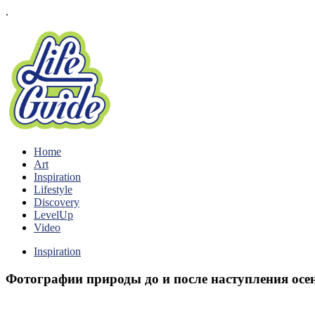
.
Home
Art
Inspiration
Lifestyle
Discovery
LevelUp
Video
Inspiration
Фотографии природы до и после наступления осе