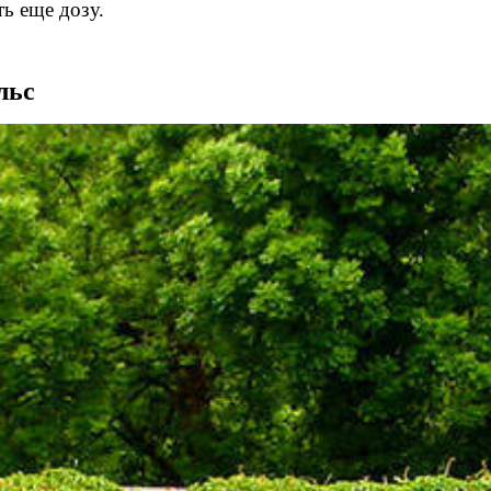
ь еще дозу.
льс