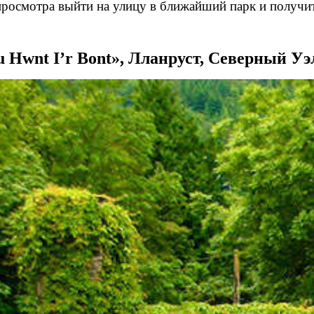
 просмотра выйти на улицу в ближайший парк и получит
 Hwnt I’r Bont», Лланруст, Северный Уэ