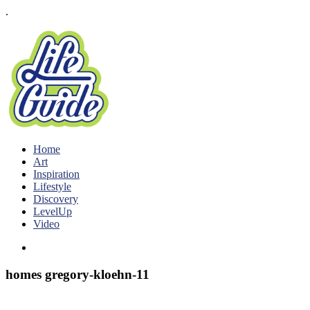
.
Home
Art
Inspiration
Lifestyle
Discovery
LevelUp
Video
homes gregory-kloehn-11