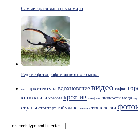
Самые красивые храмы мира
Редкие фотографии животного мира
видео
гор
вдохновение
архитектура
гифки
авто
креатив
кино
книги
мода
личности
красота
лайфхак
му
фото
страны
таймлапс
технологии
стритарт
техника