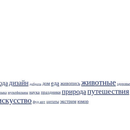
животные
дизайн
ода
еда
живопись
дом
здоровье
доброта
путешествия
природа
праздники
наука
зыка
мультфильмы
искусство
экстрим
юмор
фуд арт
цитаты