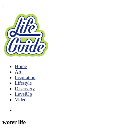
.
Home
Art
Inspiration
Lifestyle
Discovery
LevelUp
Video
woter life