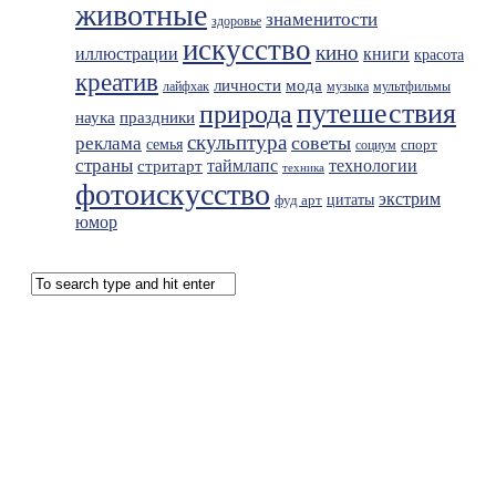
животные
знаменитости
здоровье
искусство
кино
иллюстрации
книги
красота
креатив
мода
личности
лайфхак
музыка
мультфильмы
путешествия
природа
праздники
наука
скульптура
советы
реклама
семья
спорт
социум
страны
таймлапс
технологии
стритарт
техника
фотоискусство
экстрим
фуд арт
цитаты
юмор