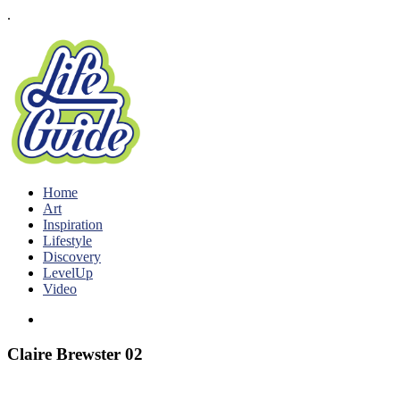
.
Home
Art
Inspiration
Lifestyle
Discovery
LevelUp
Video
Claire Brewster 02