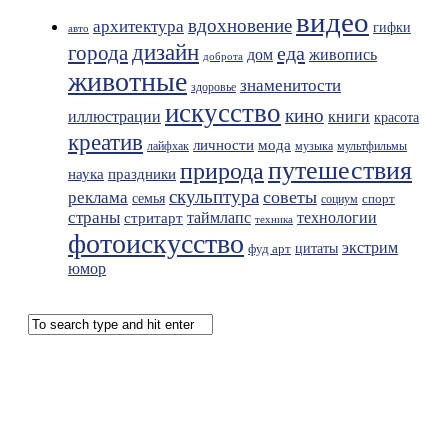
видео
вдохновение
архитектура
гифки
авто
дизайн
города
еда
живопись
дом
доброта
животные
знаменитости
здоровье
искусство
кино
иллюстрации
книги
красота
креатив
мода
личности
лайфхак
музыка
мультфильмы
путешествия
природа
праздники
наука
скульптура
советы
реклама
семья
спорт
социум
страны
таймлапс
технологии
стритарт
техника
фотоискусство
экстрим
фуд арт
цитаты
юмор