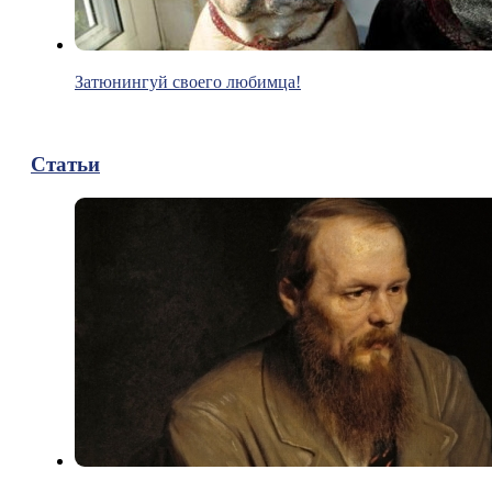
Затюнингуй своего любимца!
Статьи