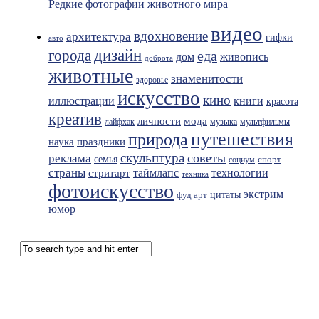
Редкие фотографии животного мира
видео
вдохновение
архитектура
гифки
авто
дизайн
города
еда
живопись
дом
доброта
животные
знаменитости
здоровье
искусство
кино
иллюстрации
книги
красота
креатив
мода
личности
лайфхак
музыка
мультфильмы
путешествия
природа
праздники
наука
скульптура
советы
реклама
семья
спорт
социум
страны
таймлапс
технологии
стритарт
техника
фотоискусство
экстрим
фуд арт
цитаты
юмор