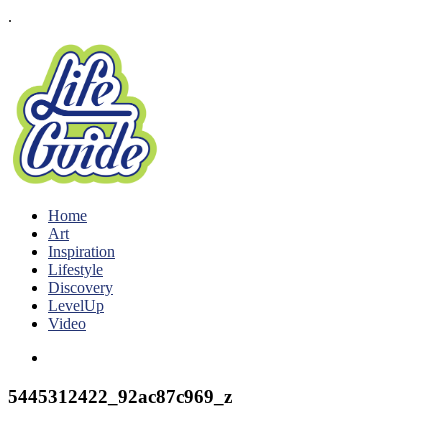
.
Home
Art
Inspiration
Lifestyle
Discovery
LevelUp
Video
5445312422_92ac87c969_z