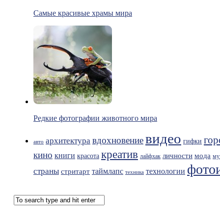
Самые красивые храмы мира
Редкие фотографии животного мира
видео
гор
вдохновение
архитектура
гифки
авто
креатив
кино
книги
мода
личности
красота
лайфхак
му
фото
страны
таймлапс
технологии
стритарт
техника