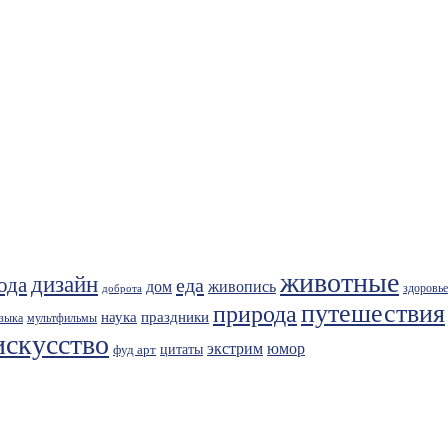
животные
дизайн
ода
еда
живопись
дом
здоровье
доброта
путешествия
природа
праздники
наука
зыка
мультфильмы
искусство
экстрим
юмор
фуд арт
цитаты