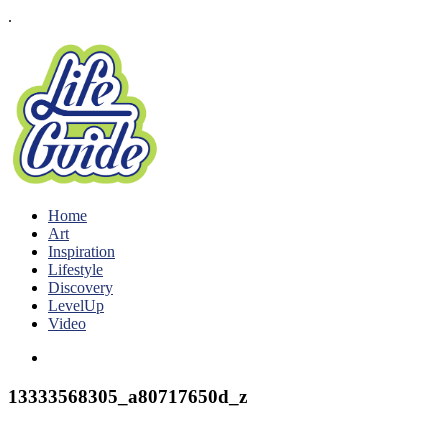
.
Home
Art
Inspiration
Lifestyle
Discovery
LevelUp
Video
13333568305_a80717650d_z