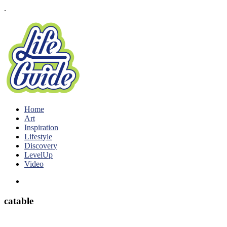
.
Home
Art
Inspiration
Lifestyle
Discovery
LevelUp
Video
catable