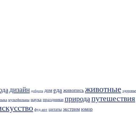
животные
дизайн
ода
еда
живопись
дом
здоровье
доброта
путешествия
природа
праздники
наука
зыка
мультфильмы
искусство
экстрим
юмор
фуд арт
цитаты