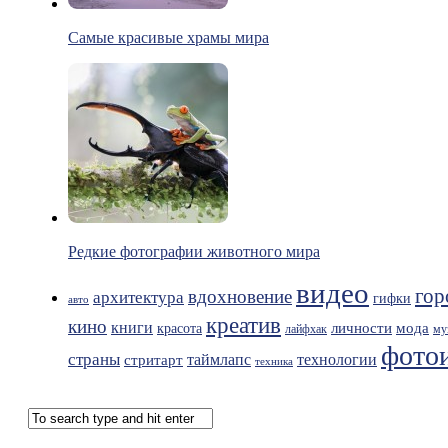
Самые красивые храмы мира
Редкие фотографии животного мира
видео
гор
вдохновение
архитектура
гифки
авто
креатив
кино
книги
мода
личности
красота
лайфхак
му
фото
страны
таймлапс
технологии
стритарт
техника