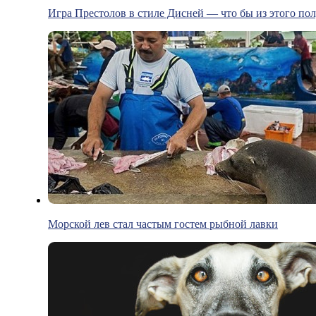
Игра Престолов в стиле Дисней — что бы из этого по
Морской лев стал частым гостем рыбной лавки