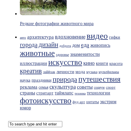
Редкие фотографии животного мира
видео
вдохновение
архитектура
гифки
авто
дизайн
города
еда
живопись
дом
доброта
животные
знаменитости
здоровье
искусство
кино
иллюстрации
книги
красота
креатив
мода
личности
лайфхак
музыка
мультфильмы
путешествия
природа
праздники
наука
скульптура
советы
реклама
семья
спорт
социум
страны
таймлапс
технологии
стритарт
техника
фотоискусство
экстрим
фуд арт
цитаты
юмор