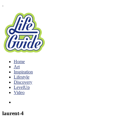
.
Home
Art
Inspiration
Lifestyle
Discovery
LevelUp
Video
laurent-4