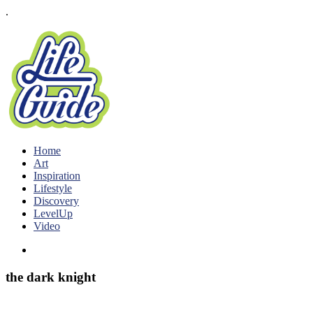
.
Home
Art
Inspiration
Lifestyle
Discovery
LevelUp
Video
the dark knight