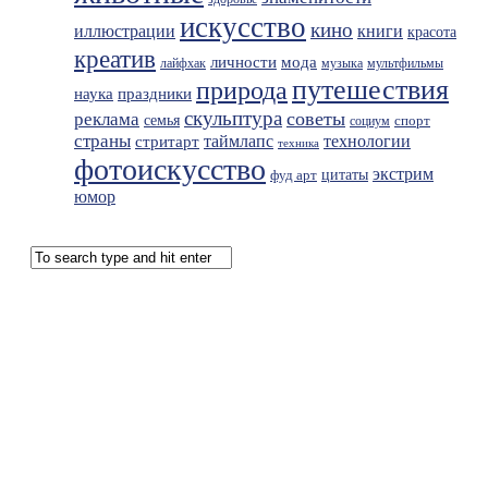
искусство
кино
иллюстрации
книги
красота
креатив
мода
личности
лайфхак
музыка
мультфильмы
путешествия
природа
праздники
наука
скульптура
советы
реклама
семья
спорт
социум
страны
таймлапс
технологии
стритарт
техника
фотоискусство
экстрим
фуд арт
цитаты
юмор