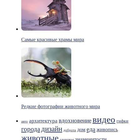
Самые красивые храмы мира
Редкие фотографии животного мира
видео
вдохновение
архитектура
гифки
авто
дизайн
города
еда
живопись
дом
доброта
животные
знаменитости
здоровье