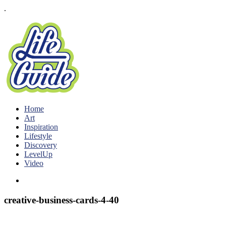
.
Home
Art
Inspiration
Lifestyle
Discovery
LevelUp
Video
creative-business-cards-4-40