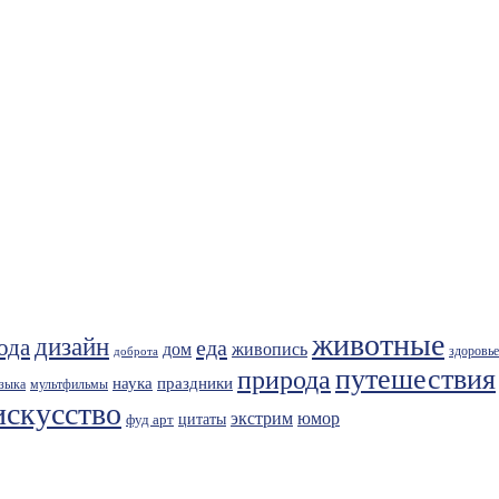
животные
дизайн
ода
еда
живопись
дом
здоровье
доброта
путешествия
природа
праздники
наука
зыка
мультфильмы
искусство
экстрим
юмор
фуд арт
цитаты