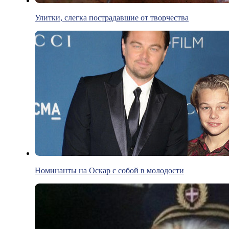
Улитки, слегка пострадавшие от творчества
Номинанты на Оскар c cобой в молодости