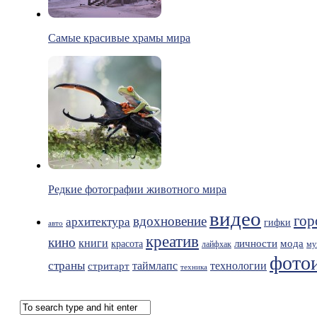
Самые красивые храмы мира
Редкие фотографии животного мира
видео
гор
вдохновение
архитектура
гифки
авто
креатив
кино
книги
мода
личности
красота
лайфхак
му
фото
страны
таймлапс
технологии
стритарт
техника