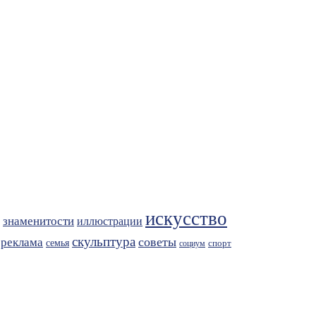
искусство
знаменитости
иллюстрации
скульптура
советы
реклама
семья
спорт
социум