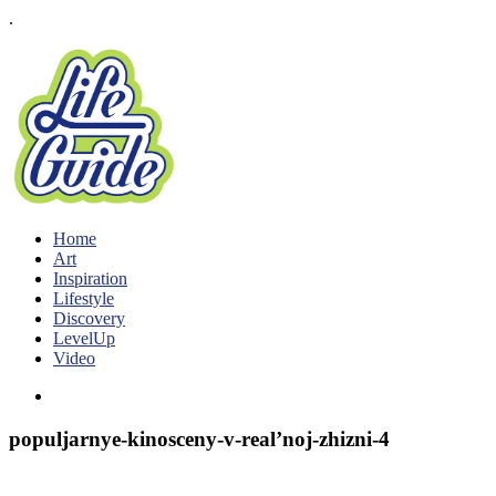
.
Home
Art
Inspiration
Lifestyle
Discovery
LevelUp
Video
populjarnye-kinosceny-v-real’noj-zhizni-4