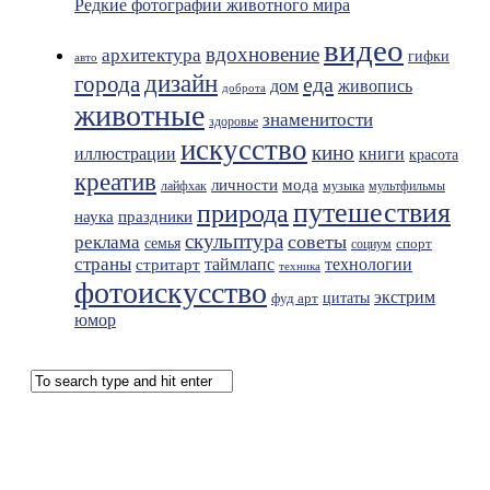
Редкие фотографии животного мира
видео
вдохновение
архитектура
гифки
авто
дизайн
города
еда
живопись
дом
доброта
животные
знаменитости
здоровье
искусство
кино
иллюстрации
книги
красота
креатив
мода
личности
лайфхак
музыка
мультфильмы
путешествия
природа
праздники
наука
скульптура
советы
реклама
семья
спорт
социум
страны
таймлапс
технологии
стритарт
техника
фотоискусство
экстрим
фуд арт
цитаты
юмор