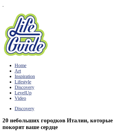
.
Home
Art
Inspiration
Lifestyle
Discovery
LevelUp
Video
Discovery
20 небольших городков Италии, которые
покорят ваше сердце