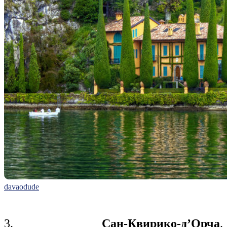
davaodude
3.
Сан-Квирико-д’Орча
.