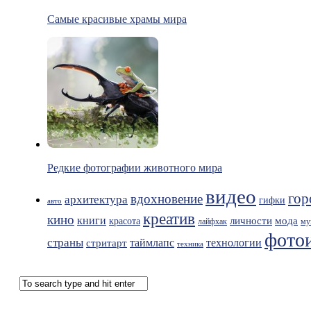
Самые красивые храмы мира
Редкие фотографии животного мира
видео
гор
вдохновение
архитектура
гифки
авто
креатив
кино
книги
мода
личности
красота
лайфхак
му
фото
страны
таймлапс
технологии
стритарт
техника