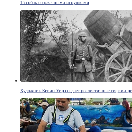
15 собак со ржачными игрушками
Художник Кевин Уир создает реалистичные гифки-пр