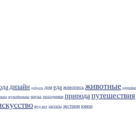
животные
дизайн
ода
еда
живопись
дом
здоровье
доброта
путешествия
природа
праздники
наука
зыка
мультфильмы
искусство
экстрим
юмор
фуд арт
цитаты