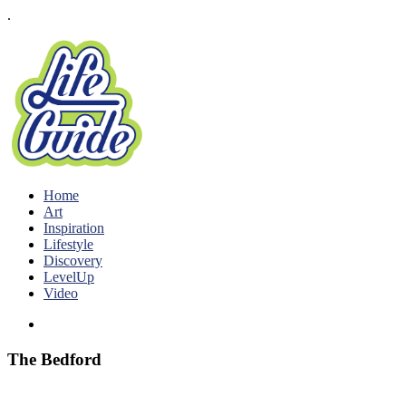
.
Home
Art
Inspiration
Lifestyle
Discovery
LevelUp
Video
The Bedford