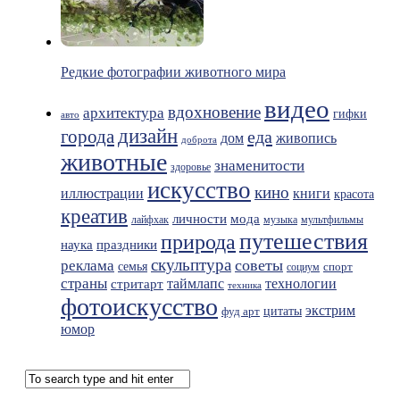
Редкие фотографии животного мира
видео
вдохновение
архитектура
гифки
авто
дизайн
города
еда
живопись
дом
доброта
животные
знаменитости
здоровье
искусство
кино
иллюстрации
книги
красота
креатив
мода
личности
лайфхак
музыка
мультфильмы
путешествия
природа
праздники
наука
скульптура
советы
реклама
семья
спорт
социум
страны
таймлапс
технологии
стритарт
техника
фотоискусство
экстрим
фуд арт
цитаты
юмор