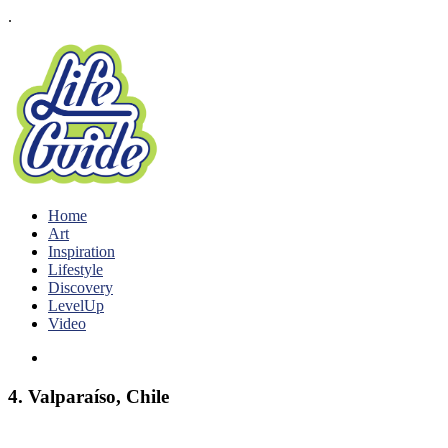
.
Home
Art
Inspiration
Lifestyle
Discovery
LevelUp
Video
4. Valparaíso, Chile