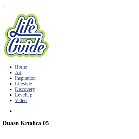
.
Home
Art
Inspiration
Lifestyle
Discovery
LevelUp
Video
Duasn Krtolica 05