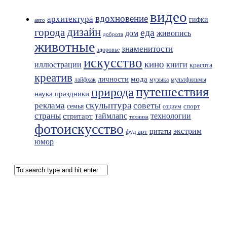
видео
вдохновение
архитектура
гифки
авто
дизайн
города
еда
живопись
дом
доброта
животные
знаменитости
здоровье
искусство
кино
иллюстрации
книги
красота
креатив
мода
личности
лайфхак
музыка
мультфильмы
путешествия
природа
праздники
наука
скульптура
советы
реклама
семья
спорт
социум
страны
таймлапс
технологии
стритарт
техника
фотоискусство
экстрим
фуд арт
цитаты
юмор