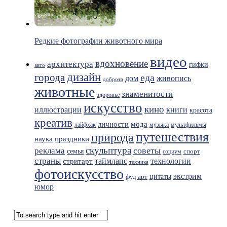
Редкие фотографии животного мира
видео
вдохновение
архитектура
гифки
авто
дизайн
города
еда
живопись
дом
доброта
животные
знаменитости
здоровье
искусство
кино
иллюстрации
книги
красота
креатив
мода
личности
лайфхак
музыка
мультфильмы
путешествия
природа
праздники
наука
скульптура
советы
реклама
семья
спорт
социум
страны
таймлапс
технологии
стритарт
техника
фотоискусство
экстрим
фуд арт
цитаты
юмор