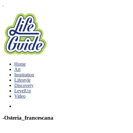
.
Home
Art
Inspiration
Lifestyle
Discovery
LevelUp
Video
-Osteria_francescana