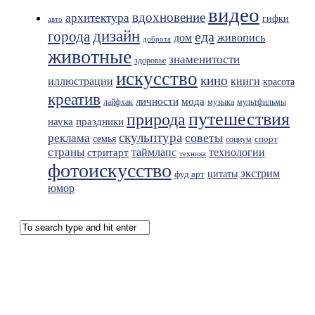
видео
вдохновение
архитектура
гифки
авто
дизайн
города
еда
живопись
дом
доброта
животные
знаменитости
здоровье
искусство
кино
иллюстрации
книги
красота
креатив
мода
личности
лайфхак
музыка
мультфильмы
путешествия
природа
праздники
наука
скульптура
советы
реклама
семья
спорт
социум
страны
таймлапс
технологии
стритарт
техника
фотоискусство
экстрим
фуд арт
цитаты
юмор