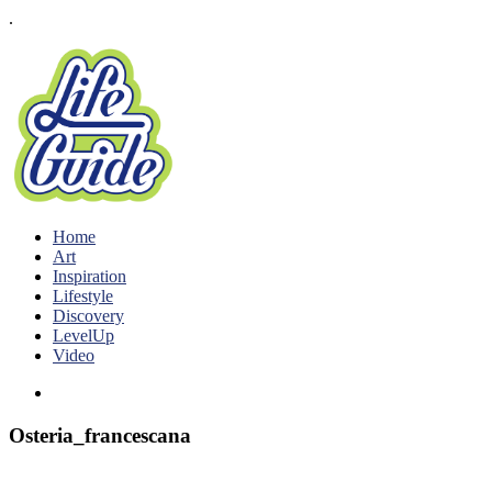
.
Home
Art
Inspiration
Lifestyle
Discovery
LevelUp
Video
Osteria_francescana