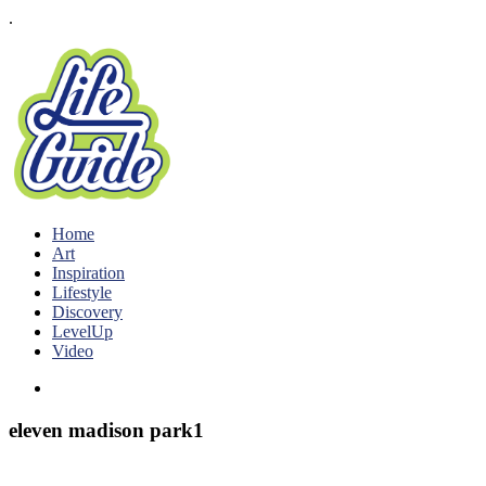
.
Home
Art
Inspiration
Lifestyle
Discovery
LevelUp
Video
eleven madison park1