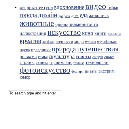
видео
вдохновение
архитектура
гифки
авто
дизайн
города
еда
живопись
дом
доброта
животные
знаменитости
здоровье
искусство
кино
иллюстрации
книги
красота
креатив
мода
личности
лайфхак
музыка
мультфильмы
путешествия
природа
праздники
наука
скульптура
советы
реклама
семья
спорт
социум
страны
таймлапс
технологии
стритарт
техника
фотоискусство
экстрим
фуд арт
цитаты
юмор